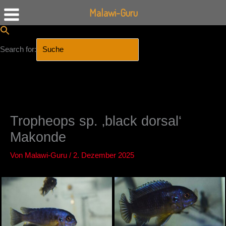
Malawi-Guru
Search for:
SEARCH BUTTON
Zum
Inhalt
springen
Tropheops sp. ‚black dorsal‘
Makonde
Von
Malawi-Guru
/
2. Dezember 2025