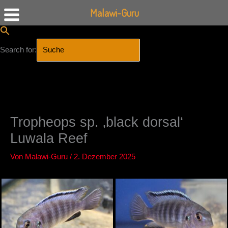
Malawi-Guru
Search for:
SEARCH BUTTON
Zum
Inhalt
springen
Tropheops sp. ‚black dorsal‘
Luwala Reef
Von
Malawi-Guru
/
2. Dezember 2025