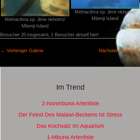
Metriaclima sp. ‚lime nkhomo‘
Mbenji Island
Metriaclima sp. ‚lime nkhomo‘
Mbenji Island
Besucher 20 insgesamt, 1 Besucher aktuell hier!
←
Vorheriger Galerie
Nächster Galerie
→
Im Trend
2-Nonmbuna Artenliste
Der Feind Des Malawi-Beckens Ist Stress
Das Kochsalz Im Aquarium
1-Mbuna Artenliste