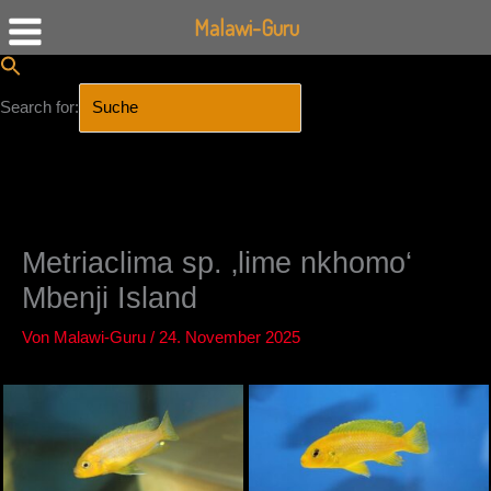
Malawi-Guru
Search for:
SEARCH BUTTON
Zum
Inhalt
springen
Metriaclima sp. ‚lime nkhomo‘
Mbenji Island
Von
Malawi-Guru
/
24. November 2025