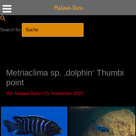
Malawi-Guru
Search for:
SEARCH BUTTON
Zum
Inhalt
springen
Metriaclima sp. ‚dolphin‘ Thumbi
point
Von
Malawi-Guru
/
25. November 2025