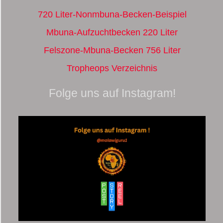
720 Liter-Nonmbuna-Becken-Beispiel
Mbuna-Aufzuchtbecken 220 Liter
Felszone-Mbuna-Becken 756 Liter
Tropheops Verzeichnis
Folge uns auf Instagram!