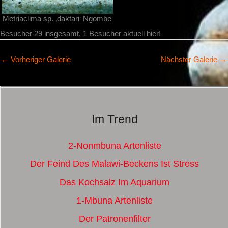
Metriaclima sp. ‚daktari‘ Ngombe
Besucher 29 insgesamt, 1 Besucher aktuell hier!
←
Vorheriger Galerie
Nächster Galerie
→
Im Trend
2-Nonmbuna Artenliste
Der Feind Des Malawi-Beckens Ist Stress
Das Kochsalz Im Aquarium
1-Mbuna Artenliste
Der Patronenfilter