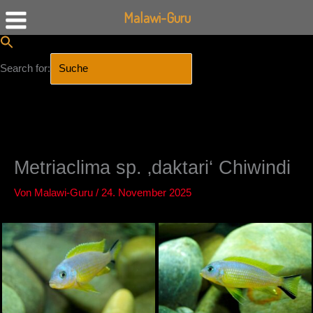
Malawi-Guru
Search for:
SEARCH BUTTON
Zum
Inhalt
springen
Metriaclima sp. ‚daktari‘ Chiwindi
Von
Malawi-Guru
/
24. November 2025