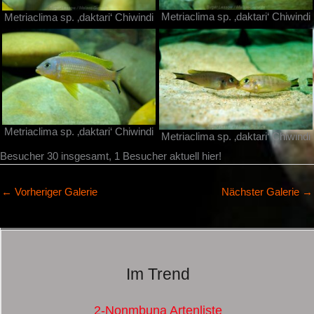
Metriaclima sp. ‚daktari‘ Chiwindi
Metriaclima sp. ‚daktari‘ Chiwindi
Metriaclima sp. ‚daktari‘ Chiwindi
Metriaclima sp. ‚daktari‘ Chiwindi
Besucher 30 insgesamt, 1 Besucher aktuell hier!
←
Vorheriger Galerie
Nächster Galerie
→
Im Trend
2-Nonmbuna Artenliste