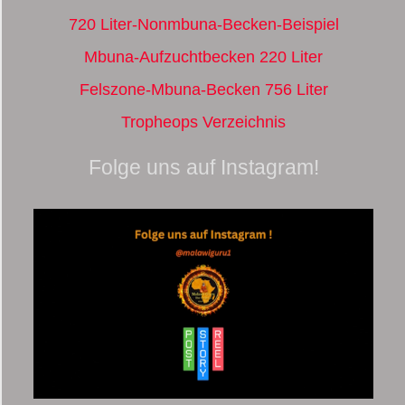
720 Liter-Nonmbuna-Becken-Beispiel
Mbuna-Aufzuchtbecken 220 Liter
Felszone-Mbuna-Becken 756 Liter
Tropheops Verzeichnis
Folge uns auf Instagram!