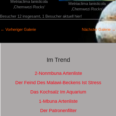
Metriaclima lanisticola
Metriaclima lanisticola
‚Chemwezi Rocks‘
‚Chemwezi Rocks‘
Besucher 12 insgesamt, 1 Besucher aktuell hier!
←
Vorheriger Galerie
Nächster Galerie
→
Im Trend
2-Nonmbuna Artenliste
Der Feind Des Malawi-Beckens Ist Stress
Das Kochsalz Im Aquarium
1-Mbuna Artenliste
Der Patronenfilter