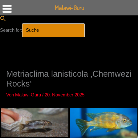
Malawi-Guru
Search for:
SEARCH BUTTON
Zum
Inhalt
springen
Metriaclima lanisticola ‚Chemwezi
Rocks‘
Von
Malawi-Guru
/
20. November 2025