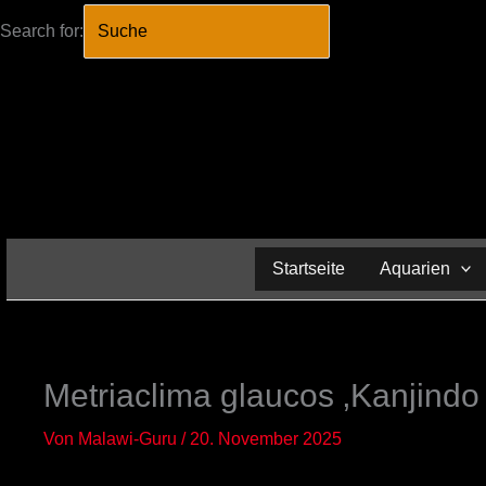
Search for:
SEARCH BUTTO
Zum
Inhalt
springen
Startseite
Aquarien
Metriaclima glaucos ‚Kanjindo
Von
Malawi-Guru
/
20. November 2025