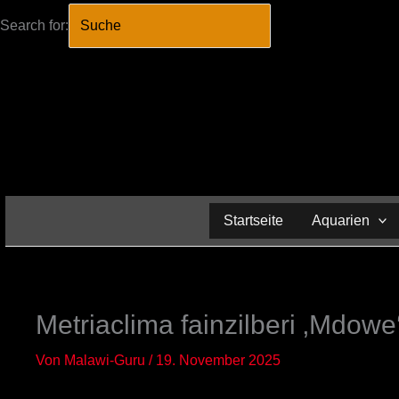
Search for:
SEARCH BUTTO
Zum
Inhalt
springen
Startseite
Aquarien
Metriaclima fainzilberi ‚Mdowe
Von
Malawi-Guru
/
19. November 2025