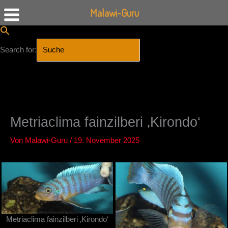
Malawi-Guru
Search for:
SEARCH BUTTON
Zum
Inhalt
springen
Metriaclima fainzilberi ‚Kirondo‘
Von
Malawi-Guru
/
19. November 2025
Metriaclima fainzilberi ‚Kirondo‘