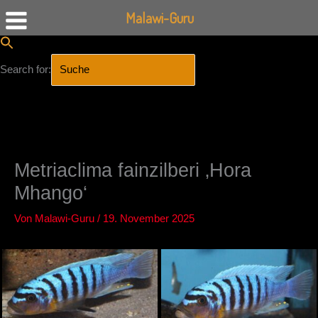
Malawi-Guru
Search for:
SEARCH BUTTON
Zum
Inhalt
springen
Metriaclima fainzilberi ‚Hora
Mhango‘
Von
Malawi-Guru
/
19. November 2025