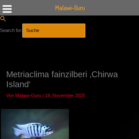
Malawi-Guru
Search for:
SEARCH BUTTON
Zum
Inhalt
springen
Metriaclima fainzilberi ‚Chirwa
Island‘
Von
Malawi-Guru
/
18. November 2025