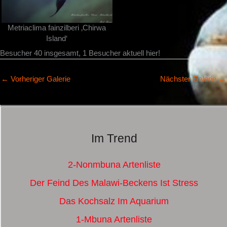
Metriaclima fainzilberi ‚Chirwa
Island‘
Besucher 40 insgesamt, 1 Besucher aktuell hier!
←
Vorheriger Galerie
Nächster Galerie
→
Im Trend
2-Nonmbuna Artenliste
Der Feind Des Malawi-Beckens Ist Stress
Das Kochsalz Im Aquarium
1-Mbuna Artenliste