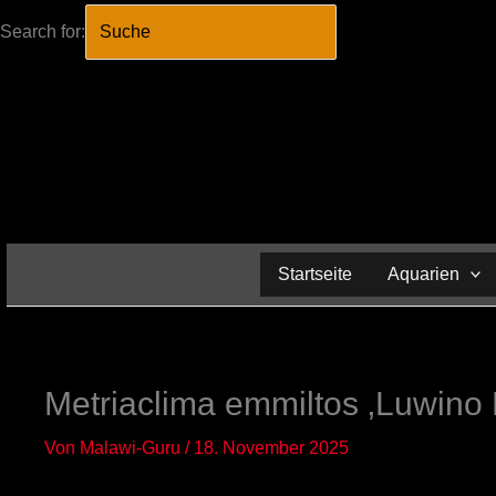
Search for:
SEARCH BUTTO
Zum
Inhalt
springen
Startseite
Aquarien
Metriaclima emmiltos ‚Luwino 
Von
Malawi-Guru
/
18. November 2025