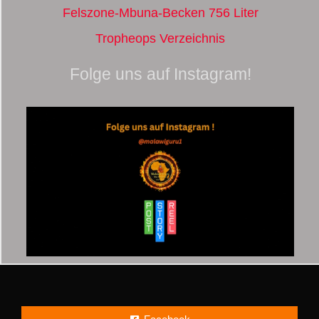
Felszone-Mbuna-Becken 756 Liter
Tropheops Verzeichnis
Folge uns auf Instagram!