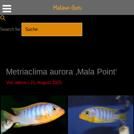
Malawi-Guru
Search for:
SEARCH BUTTON
Zum
Inhalt
springen
Metriaclima aurora ‚Mala Point‘
Von
admin
/
21. August 2025