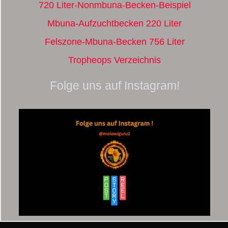
720 Liter-Nonmbuna-Becken-Beispiel
Mbuna-Aufzuchtbecken 220 Liter
Felszone-Mbuna-Becken 756 Liter
Tropheops Verzeichnis
Folge uns auf Instagram!