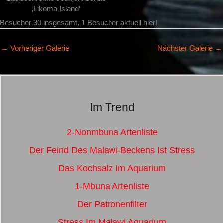
‚Likoma Island‘
Besucher 30 insgesamt, 1 Besucher aktuell hier!
←
Vorheriger Galerie
Nächster Galerie
→
Im Trend
2-Nonmbuna Artenliste
Der Feind Des Malawi-Beckens Ist Stress
Das Kochsalz Im Aquarium
1-Mbuna Artenliste
Der Patronenfilter
Stress Im Malawi Aquarium