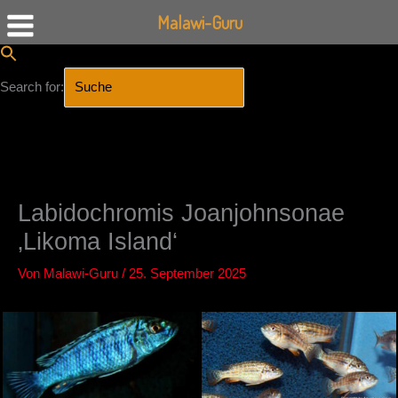
Malawi-Guru
Search for:
SEARCH BUTTON
Zum
Inhalt
springen
Labidochromis Joanjohnsonae
‚Likoma Island‘
Von
Malawi-Guru
/
25. September 2025