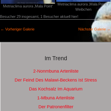
Metriaclima aurora ‚Mala Point‘ /
Metriaclima aurora ‚Mala Point‘
Weibchen
Besucher 29 insgesamt, 1 Besucher aktuell hier!
←
Vorheriger Galerie
Nächster Galerie
→
Im Trend
2-Nonmbuna Artenliste
Der Feind Des Malawi-Beckens Ist Stress
Das Kochsalz Im Aquarium
1-Mbuna Artenliste
Der Patronenfilter