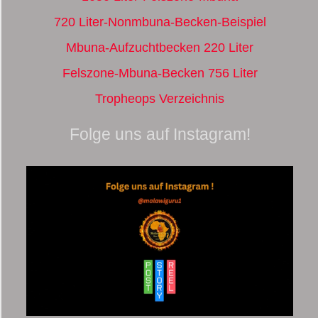
720 Liter-Nonmbuna-Becken-Beispiel
Mbuna-Aufzuchtbecken 220 Liter
Felszone-Mbuna-Becken 756 Liter
Tropheops Verzeichnis
Folge uns auf Instagram!