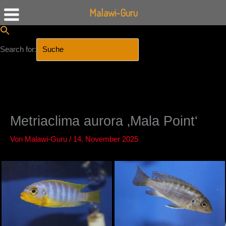
Malawi-Guru
Search for:
SEARCH BUTTON
Zum
Inhalt
springen
Metriaclima aurora ‚Mala Point‘
Von
Malawi-Guru
/
14. November 2025