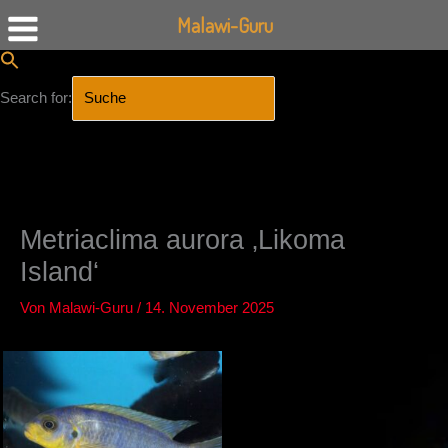
Malawi-Guru
Search for:
SEARCH BUTTON
Zum
Inhalt
springen
Metriaclima aurora ‚Likoma
Island‘
Von
Malawi-Guru
/
14. November 2025