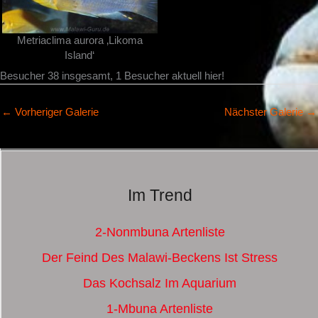
Metriaclima aurora ‚Likoma
Island‘
Besucher 38 insgesamt, 1 Besucher aktuell hier!
←
Vorheriger Galerie
Nächster Galerie
→
Im Trend
2-Nonmbuna Artenliste
Der Feind Des Malawi-Beckens Ist Stress
Das Kochsalz Im Aquarium
1-Mbuna Artenliste