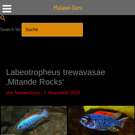
Malawi-Guru
Search for:
SEARCH BUTTON
Zum
Inhalt
springen
Labeotropheus trewavasae
‚Mitande Rocks‘
Von
Malawi-Guru
/
7. November 2025