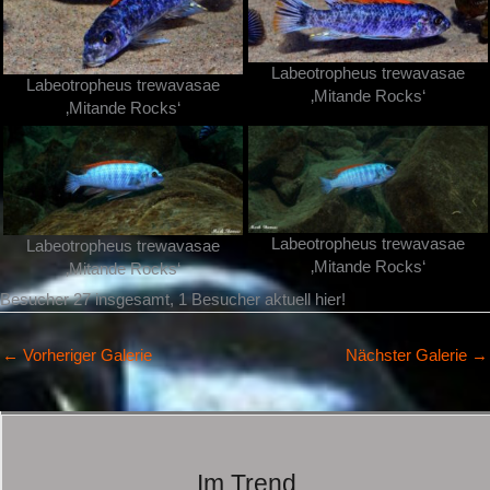
Labeotropheus trewavasae
Labeotropheus trewavasae
‚Mitande Rocks‘
‚Mitande Rocks‘
Labeotropheus trewavasae
Labeotropheus trewavasae
‚Mitande Rocks‘
‚Mitande Rocks‘
Besucher 27 insgesamt, 1 Besucher aktuell hier!
←
Vorheriger Galerie
Nächster Galerie
→
Im Trend