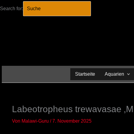
Search for:
SEARCH BUTTO
Zum
Inhalt
springen
Startseite
Aquarien
Labeotropheus trewavasae ‚
Von
Malawi-Guru
/
7. November 2025