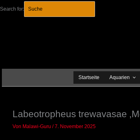
Search for:
SEARCH BUTTO
Zum
Inhalt
springen
Startseite
Aquarien
Labeotropheus trewavasae ‚
Von
Malawi-Guru
/
7. November 2025