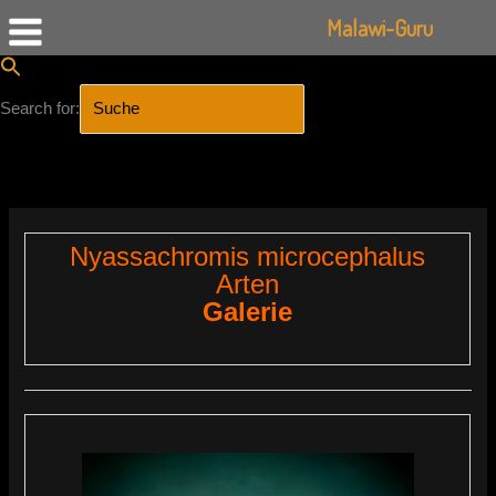
Malawi-Guru
Search for:
SEARCH BUTTON
Zum
Inhalt
springen
Nyassachromis microcephalus
Arten
Galerie