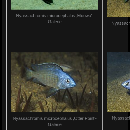
Nyassachromis microcephalus ‚Mdowa‘-
Galerie
Nyassach
Nyassach
Nyassachromis microcephalus ‚Otter Point‘-
Galerie