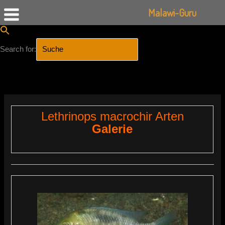
Malawi-Guru
Search for:
SEARCH BUTTON
Zum
Inhalt
springen
Lethrinops macrochir Arten
Galerie