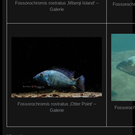
Fossorochromis rostratus ‚Mbenji Island‘ –
Fossorochr
Galerie
Fossorochromis rostratus ‚Otter Point‘ –
Fossoroch
Galerie