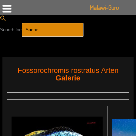
Malawi-Guru
Search for:
SEARCH BUTTON
Zum
Inhalt
springen
Fossorochromis rostratus Arten
Galerie