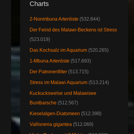
Charts
2-Nonmbuna Artenliste
(532.844)
Der Feind des Malawi-Beckens ist Stress
(523.019)
Das Kochsalz im Aquarium
(520.265)
1-Mbuna Artenliste
(517.693)
Der Patronenfilter
(513.715)
Stress im Malawi Aquarium
(513.214)
Kuckuckswelse und Malawisee
Buntbarsche
(512.567)
Kieselalgen-Diatomeen
(512.398)
Vallisneria gigantea
(512.069)