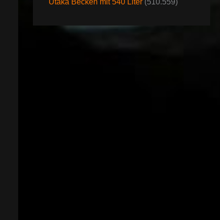
Utaka Becken mit 540 Liter
(510.559)