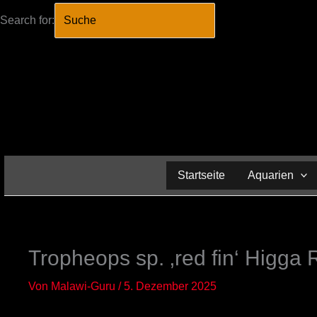
Search for:
SEARCH BUTTO
Zum
Inhalt
springen
Startseite
Aquarien
Tropheops sp. ‚red fin‘ Higga 
Von
Malawi-Guru
/
5. Dezember 2025