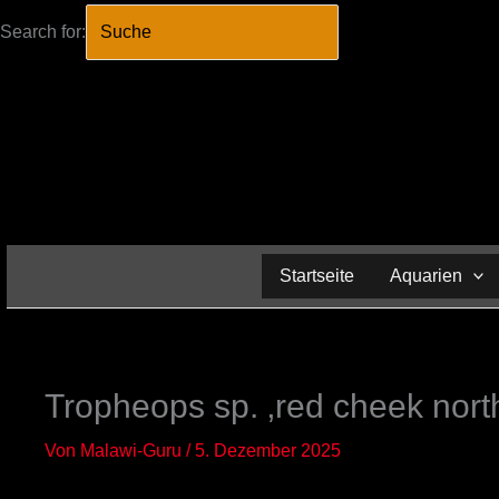
Search for:
SEARCH BUTTO
Zum
Inhalt
springen
Startseite
Aquarien
Tropheops sp. ‚red cheek nort
Von
Malawi-Guru
/
5. Dezember 2025