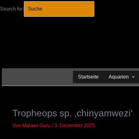
Search for:
SEARCH BUTTO
Zum
Inhalt
springen
Startseite
Aquarien
Tropheops sp. ‚chinyamwezi‘
Von
Malawi-Guru
/
3. Dezember 2025