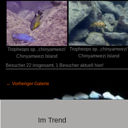
Tropheops sp. ‚chinyamwezi
Tropheops sp. ‚chinyamwezi‘
Chinyamwezi Island
Chinyamwezi Island
Besucher 22 insgesamt, 1 Besucher aktuell hier!
←
Vorheriger Galerie
Im Trend