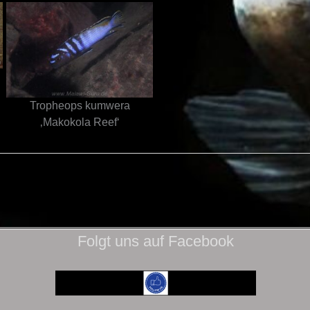
Tropheops kumwera
‚Makokola Reef‘
Folgt uns auf Facebook