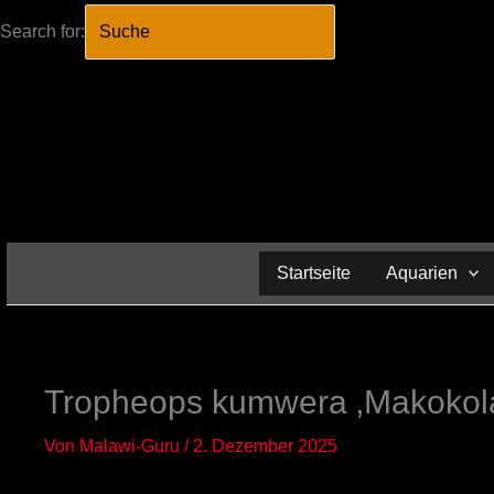
Search for:
SEARCH BUTTO
Zum
Inhalt
springen
Startseite
Aquarien
Tropheops kumwera ‚Makokol
Von
Malawi-Guru
/
2. Dezember 2025