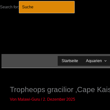
Search for:
SEARCH BUTTO
Zum
Inhalt
springen
Startseite
Aquarien
Tropheops gracilior ‚Cape Kais
Von
Malawi-Guru
/
2. Dezember 2025