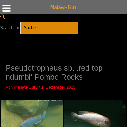
Malawi-Guru
Search for:
SEARCH BUTTON
Zum
Inhalt
springen
Pseudotropheus sp. ‚red top
ndumbi‘ Pombo Rocks
Von
Malawi-Guru
/
1. Dezember 2025