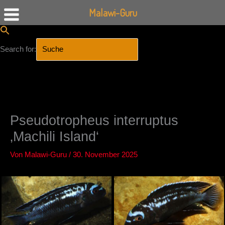
Malawi-Guru
Search for:
SEARCH BUTTON
Zum
Inhalt
springen
Pseudotropheus interruptus
‚Machili Island‘
Von
Malawi-Guru
/
30. November 2025