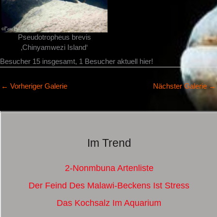
Pseudotropheus brevis
‚Chinyamwezi Island‘
Besucher 15 insgesamt, 1 Besucher aktuell hier!
←
Vorheriger Galerie
Nächster Galerie
→
Im Trend
2-Nonmbuna Artenliste
Der Feind Des Malawi-Beckens Ist Stress
Das Kochsalz Im Aquarium