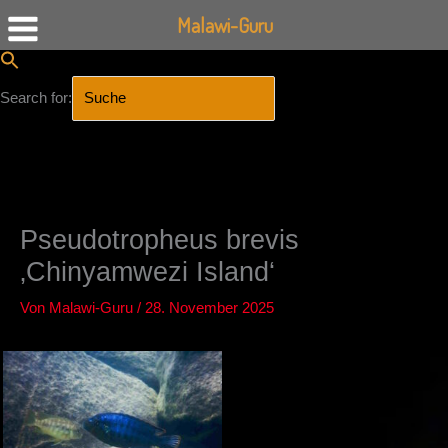
Malawi-Guru
Search for:
SEARCH BUTTON
Zum
Inhalt
springen
Pseudotropheus brevis
‚Chinyamwezi Island‘
Von
Malawi-Guru
/
28. November 2025