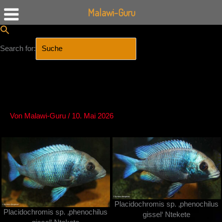
Malawi-Guru
Search for:
SEARCH BUTTON
Zum
Inhalt
springen
Von
Malawi-Guru
/
10. Mai 2026
Placidochromis sp. ‚phenochilus
Placidochromis sp. ‚phenochilus
gissel‘ Ntekete