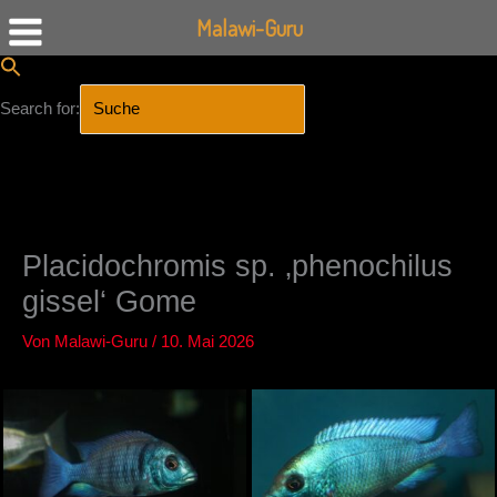
Malawi-Guru
Search for:
SEARCH BUTTON
Zum
Inhalt
springen
Placidochromis sp. ‚phenochilus
gissel‘ Gome
Von
Malawi-Guru
/
10. Mai 2026