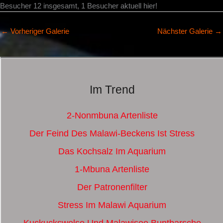
Besucher 12 insgesamt, 1 Besucher aktuell hier!
←
Vorheriger Galerie
Nächster Galerie
→
Im Trend
2-Nonmbuna Artenliste
Der Feind Des Malawi-Beckens Ist Stress
Das Kochsalz Im Aquarium
1-Mbuna Artenliste
Der Patronenfilter
Stress Im Malawi Aquarium
Kuckuckswelse Und Malawisee Buntbarsche