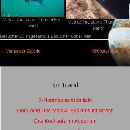
Metriaclima zebra ‚Thumbi East
Metriaclima zebra ‚Thumbi East
Island‘
Island‘
Besucher 20 insgesamt, 1 Besucher aktuell hier!
←
Vorheriger Galerie
Nächster Galerie
→
Im Trend
2-Nonmbuna Artenliste
Der Feind Des Malawi-Beckens Ist Stress
Das Kochsalz Im Aquarium