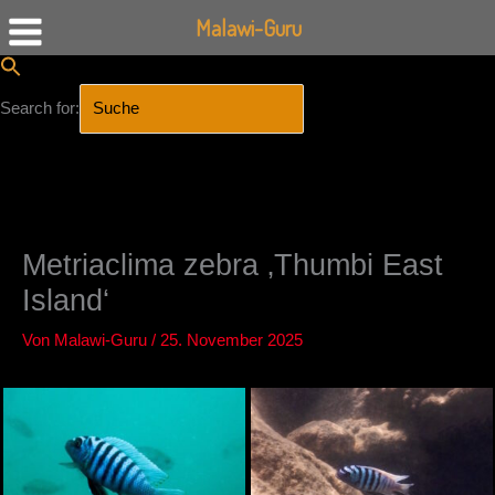
Malawi-Guru
Search for:
SEARCH BUTTON
Zum
Inhalt
springen
Metriaclima zebra ‚Thumbi East
Island‘
Von
Malawi-Guru
/
25. November 2025