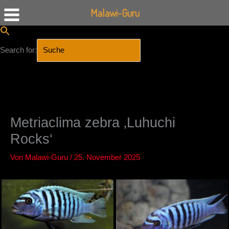
Malawi-Guru
Search for:
SEARCH BUTTON
Zum
Inhalt
springen
Metriaclima zebra ‚Luhuchi
Rocks‘
Von
Malawi-Guru
/
25. November 2025