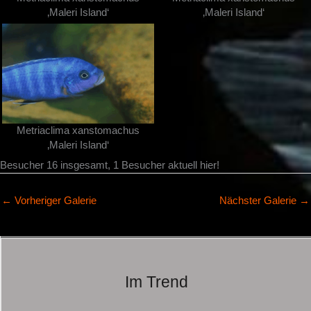
‚Maleri Island‘
‚Maleri Island‘
Metriaclima xanstomachus
‚Maleri Island‘
Besucher 16 insgesamt, 1 Besucher aktuell hier!
←
Vorheriger Galerie
Nächster Galerie
→
Im Trend