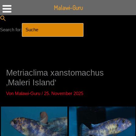
Malawi-Guru
Search for:
SEARCH BUTTON
Zum
Inhalt
springen
Metriaclima xanstomachus
‚Maleri Island‘
Von
Malawi-Guru
/
25. November 2025