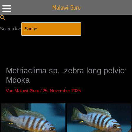
Malawi-Guru
Search for:
SEARCH BUTTON
Zum
Inhalt
springen
Metriaclima sp. ‚zebra long pelvic‘
Mdoka
Von
Malawi-Guru
/
25. November 2025