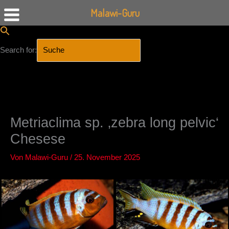
Malawi-Guru
Search for:
SEARCH BUTTON
Zum
Inhalt
springen
Metriaclima sp. ‚zebra long pelvic‘
Chesese
Von
Malawi-Guru
/
25. November 2025