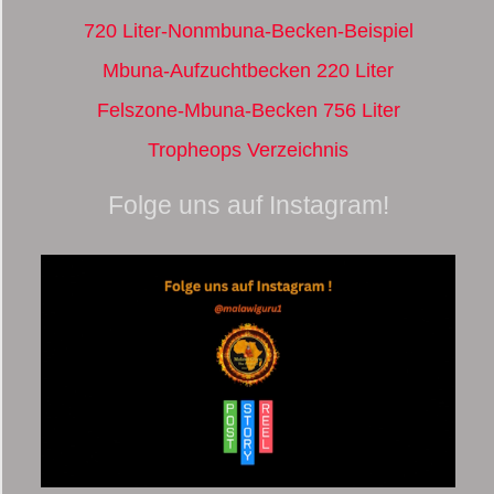
720 Liter-Nonmbuna-Becken-Beispiel
Mbuna-Aufzuchtbecken 220 Liter
Felszone-Mbuna-Becken 756 Liter
Tropheops Verzeichnis
Folge uns auf Instagram!