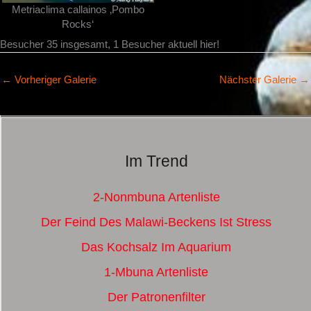
Metriaclima callainos ‚Pombo
Rocks‘
Besucher 35 insgesamt, 1 Besucher aktuell hier!
←
Vorheriger Galerie
Nächster Galerie
→
Im Trend
2-Nonmbuna Artenliste
Der Feind Des Malawi-Beckens Ist Stress
Das Kochsalz Im Aquarium
1-Mbuna Artenliste
Der Patronenfilter