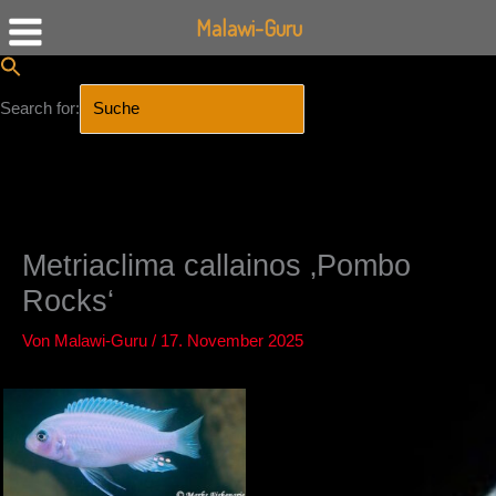
Malawi-Guru
Search for:
SEARCH BUTTON
Zum
Inhalt
springen
Metriaclima callainos ‚Pombo
Rocks‘
Von
Malawi-Guru
/
17. November 2025