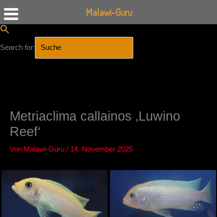
Malawi-Guru
Search for:
SEARCH BUTTON
Zum
Inhalt
springen
Metriaclima callainos ‚Luwino
Reef‘
Von
Malawi-Guru
/
14. November 2025