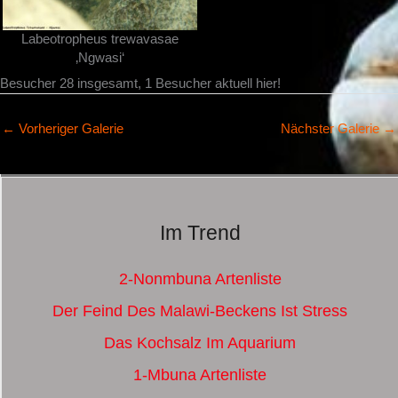
Labeotropheus trewavasae
‚Ngwasi‘
Besucher 28 insgesamt, 1 Besucher aktuell hier!
←
Vorheriger Galerie
Nächster Galerie
→
Im Trend
2-Nonmbuna Artenliste
Der Feind Des Malawi-Beckens Ist Stress
Das Kochsalz Im Aquarium
1-Mbuna Artenliste