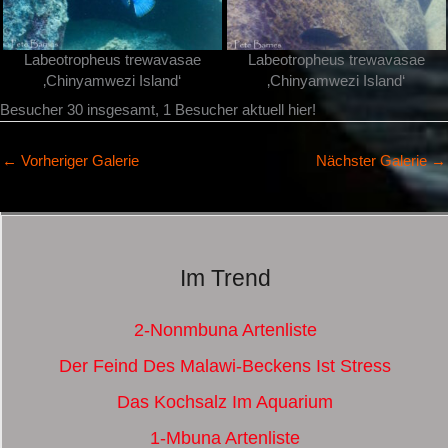
Labeotropheus trewavasae
Labeotropheus trewavasae
‚Chinyamwezi Island‘
‚Chinyamwezi Island‘
Besucher 30 insgesamt, 1 Besucher aktuell hier!
←
Vorheriger Galerie
Nächster Galerie
→
Im Trend
2-Nonmbuna Artenliste
Der Feind Des Malawi-Beckens Ist Stress
Das Kochsalz Im Aquarium
1-Mbuna Artenliste