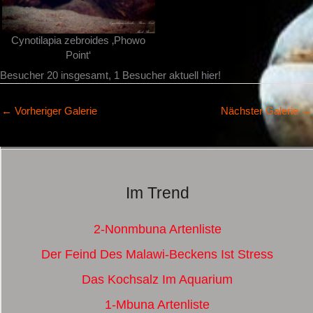
Cynotilapia zebroides ‚Phowo
Point‘
Besucher 20 insgesamt, 1 Besucher aktuell hier!
←
Vorheriger Galerie
Nächster Galerie
→
Im Trend
2-Nonmbuna Artenliste
Der Feind Des Malawi-Beckens Ist Stress
Das Kochsalz Im Aquarium
1-Mbuna Artenliste