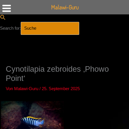
Malawi-Guru
Search for:
SEARCH BUTTON
Zum
Inhalt
springen
Cynotilapia zebroides ‚Phowo
Point‘
Von
Malawi-Guru
/
25. September 2025