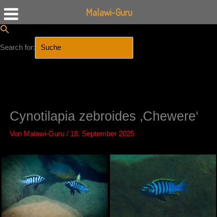
Malawi-Guru
Search for:
SEARCH BUTTON
Zum
Inhalt
springen
Cynotilapia zebroides ‚Chewere‘
Von
Malawi-Guru
/
18. September 2025