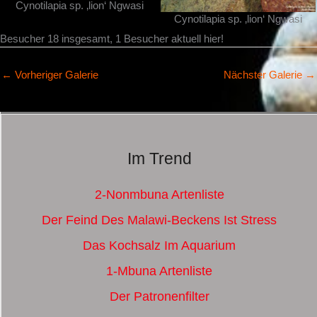
Cynotilapia sp. ‚lion‘ Ngwasi
Cynotilapia sp. ‚lion‘ Ngwasi
Besucher 18 insgesamt, 1 Besucher aktuell hier!
←
Vorheriger Galerie
Nächster Galerie
→
Im Trend
2-Nonmbuna Artenliste
Der Feind Des Malawi-Beckens Ist Stress
Das Kochsalz Im Aquarium
1-Mbuna Artenliste
Der Patronenfilter