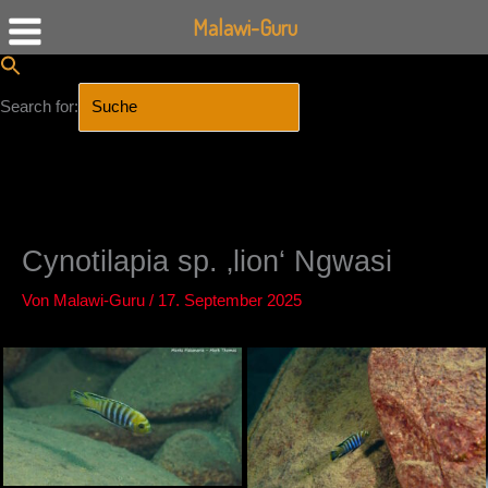
Malawi-Guru
Search for:
SEARCH BUTTON
Zum
Inhalt
springen
Cynotilapia sp. ‚lion‘ Ngwasi
Von
Malawi-Guru
/
17. September 2025