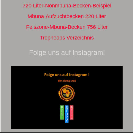
720 Liter-Nonmbuna-Becken-Beispiel
Mbuna-Aufzuchtbecken 220 Liter
Felszone-Mbuna-Becken 756 Liter
Tropheops Verzeichnis
Folge uns auf Instagram!