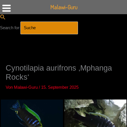
Malawi-Guru
Search for:
SEARCH BUTTON
Zum
Inhalt
springen
Cynotilapia aurifrons ‚Mphanga
Rocks‘
Von
Malawi-Guru
/
15. September 2025