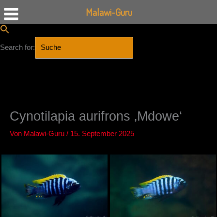
Malawi-Guru
Search for:
SEARCH BUTTON
Zum
Inhalt
springen
Cynotilapia aurifrons ‚Mdowe‘
Von
Malawi-Guru
/
15. September 2025