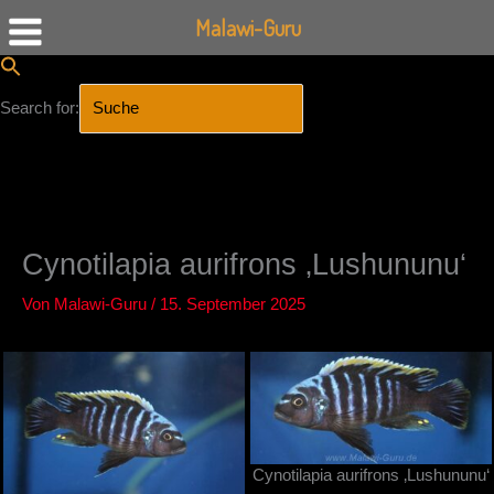
Malawi-Guru
Search for:
SEARCH BUTTON
Zum
Inhalt
springen
Cynotilapia aurifrons ‚Lushununu‘
Von
Malawi-Guru
/
15. September 2025
Cynotilapia aurifrons ‚Lushununu‘