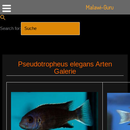
Malawi-Guru
Search for:
SEARCH BUTTON
Zum
Inhalt
Pseudotropheus elegans Arten
springen
Galerie